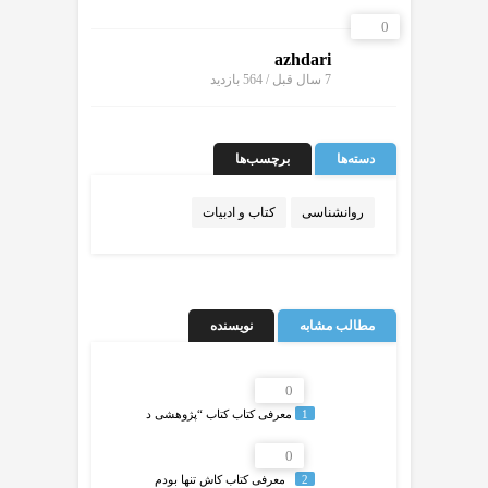
0
azhdari
7 سال قبل / 564
بازدید
دسته‌ها
برچسب‌ها
روانشناسی
کتاب و ادبیات
مطالب مشابه
نویسنده
0
1
معرفی کتاب کتاب “پژوهشی د
0
2