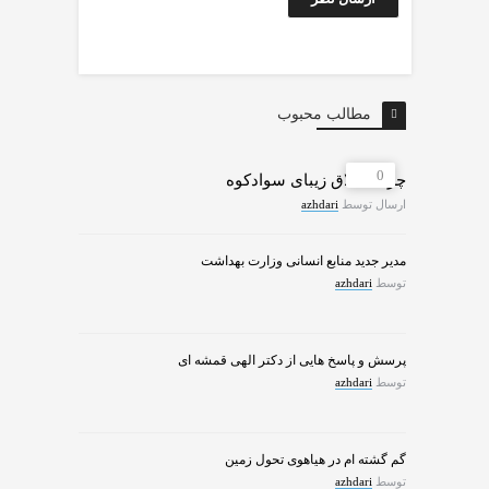
مطالب محبوب
0
چرات ییلاق زیبای سوادکوه
ارسال توسط
azhdari
مدیر جدید منابع انسانی وزارت بهداشت
توسط
azhdari
پرسش و پاسخ هایی از دکتر الهی قمشه ای
توسط
azhdari
گم گشته ام در هیاهوی تحول زمین
توسط
azhdari