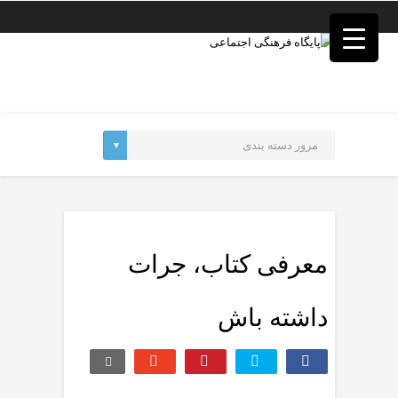
فصد
خون
غرب
تهران
خشکشویی
تصفیه
آب
جرثقیل
برقی
a>
طراحی
سایت
vip
امداد
معرفی کتاب، جرات
باتری
تهران
داشته باش