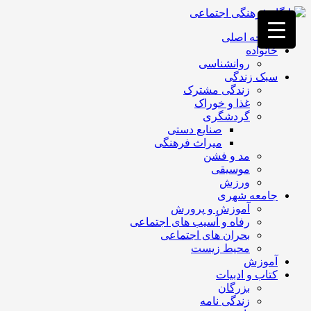
فصد
خون
صفحه اصلی
غرب
خانواده
تهران
روانشناسی
خشکشویی
سبک زندگی
تصفیه
زندگی مشترک
آب
غذا و خوراک
جرثقیل
گردشگری
برقی
a>
صنایع دستی
طراحی
میراث فرهنگی
سایت
مد و فشن
vip
موسیقی
امداد
ورزش
باتری
جامعه شهری
تهران
آموزش و پرورش
رفاه و آسیب های اجتماعی
بحران های اجتماعی
محیط زیست
آموزش
کتاب و ادبیات
بزرگان
زندگی نامه