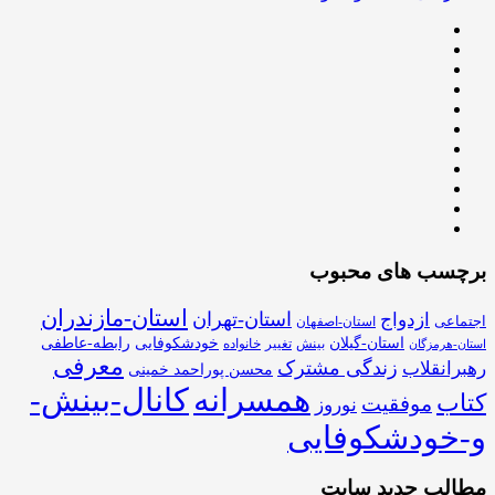
برچسب های محبوب
استان-مازندران
استان-تهران
ازدواج
اجتماعی
استان-اصفهان
استان-گیلان
خودشکوفایی
رابطه-عاطفی
بینش
تغییر
خانواده
استان-هرمزگان
معرفی
زندگی مشترک
رهبرانقلاب
محسن پوراحمد خمینی
همسرانه
کانال-بینش-
کتاب
موفقیت
نوروز
و-خودشکوفایی
مطالب جدید سایت