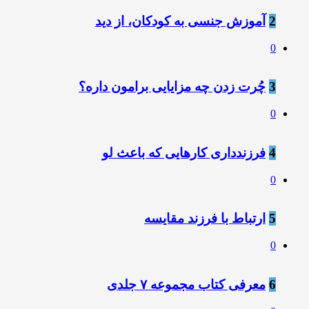
2
️آموزش جنسی به کودکان، از دید
0
3
چُرت زدن چه مزایایی برامون داره؟
0
4
فرزندداری کارهایی که باعث لو
0
5
ارتباط با فرزند مقایسه
0
6
معرفی کتاب مجموعه ۷ جلدی